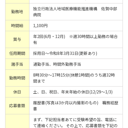
独立行政法人地域医療機能推進機構 佐賀中部
勤務地
病院
時間給
1,100円
年2回(6月・12月) ※週30時間以上勤務の場合
賞与
有
任用期間
採用日～令和8年3月31日(更新あり)
諸手当
通勤手当、時間外勤務手当
8時30分～17時15分(休憩1時間)のうち週32時
勤務時間
間まで
休日
土、日、祝日、年末年始の休日(12/29～1/3)
履歴書(写真は3か月以内撮影のもの) 職務経歴
応募書類
書
まず、下記担当者あてに受験希望の旨、電話に
て連絡ください。 その上で、応募書類を下記の