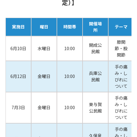
定）】
開催場
実施日
曜日
時間帯
テーマ
所
膝関
開成公
6月10日
水曜日
10:00
節・股
民館
関節
手の痛
兵庫公
み・し
6月12日
金曜日
10:00
民館
びれに
ついて
手の痛
東与賀
み・し
7月3日
金曜日
10:00
公民館
びれに
ついて
手の痛
久保泉
み・し