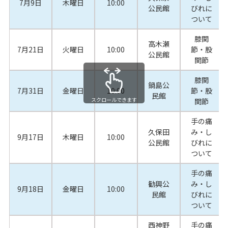
7月9日
木曜日
10:00
公民館
びれに
ついて
膝関
高木瀬
7月21日
火曜日
10:00
節・股
公民館
関節
膝関
鍋島公
7月31日
金曜日
10:00
節・股
民館
スクロールできます
関節
手の痛
久保田
み・し
9月17日
木曜日
10:00
公民館
びれに
ついて
手の痛
勧興公
み・し
9月18日
金曜日
10:00
民館
びれに
ついて
西神野
手の痛