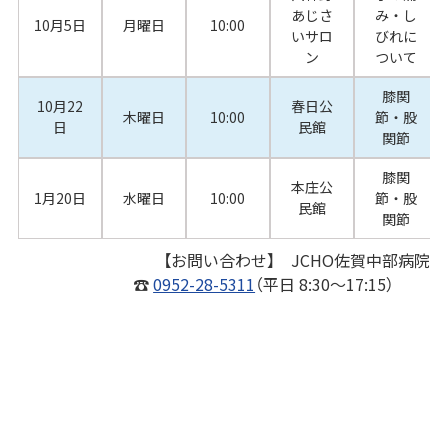
あじさ
み・し
10月5日
月曜日
10:00
いサロ
びれに
ン
ついて
膝関
10月22
春日公
木曜日
10:00
節・股
日
民館
関節
膝関
本庄公
1月20日
水曜日
10:00
節・股
民館
関節
【お問い合わせ】 JCHO佐賀中部病院
☎
0952-28-5311
（平日 8:30～17:15）